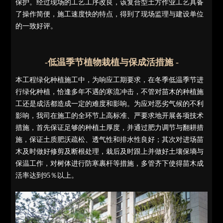
保护。经过现场的工艺工序改良，该复合型土方作业工艺具备
了操作简便，施工速度快的特点，得到了现场监理与建设单位
的一致好评。
-低温季节植物栽植与保成活措施 -
本工程绿化种植施工中，为响应工期要求，在冬季低温季节进
行绿化种植，恰逢多年不遇的寒流冲击，不管对苗木的种植施
工还是成活都造成一定的难度和影响。为应对恶劣气候的不利
影响，我司在施工的全环节上高标准、严要求地开展各项技术
措施，首先保证足够的种植土厚度，并通过肥力调节与翻耕措
施，保证土质肥沃疏松、透气性和排水性良好；其次对进场苗
木及时做好修剪及断根处理，栽后及时跟上并做好土壤保墒与
保温工作，对树体进行防寒裹杆等措施，多管齐下使得苗木成
活率达到95％以上。