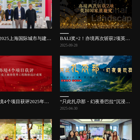
亦境亮相2025上海国际城市与建筑博览会 | 亦讯
BALI奖+2！亦境再次斩获2项英国国家景观奖
2025-09-28
喜报！亦境4个项目获评2025年度上海市优秀工程勘察设计成果
“只此扎尕那・幻夜香巴拉”沉浸式演艺街区项目成功签约，扎尕那康养文旅小镇再绽新花！
2025-04-30