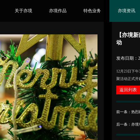
关于亦境
亦境作品
特色业务
亦境资讯
ABOUT US
WORKS
FEATURES
INFORMATIO
【亦境新
动
发布日期：201
12月23日下
聚活动正式开
返回列表
前一条：热烈
后一条：亦境项