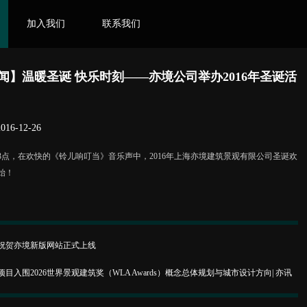
加入我们
联系我们
N
JOIN US
CONTACT US
闻】温暖圣诞 快乐时刻——亦境公司举办2016年圣诞活
6-12-26
午3点，在欢快的《铃儿响叮当》音乐声中，2016年上海亦境建筑景观有限公司圣诞欢
始！
祝贺亦境新版网站正式上线
目入围2026世界景观建筑奖（WLA Awards）概念总体规划与城市设计方向| 亦讯