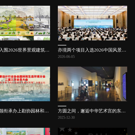
亦境项目入围2026世界景观建筑奖（WLA Awards）概念总体规划与城市设计方向| 亦讯
亦境两个项目入选2026中国风景园林学会规划设计大会专题研讨交流项目 | 亦讯
2026-06-05
上海亦境领衔承办上勘协园林和生态环境分会二届三次会员大会，共探公园发展新路径 | 亦讯
方圆之间，邂逅中华艺术宫的东方美学 | 亦讯
2025-12-30