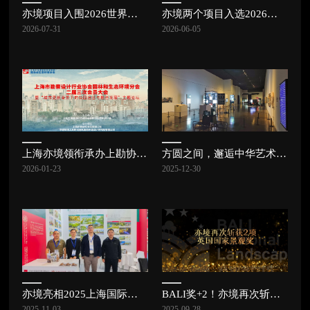
亦境项目入围2026世界景观建筑奖（WLA Awards）概念总体规划与城市设计方向| 亦讯
亦境两个项目入选2026中国风景园林学会规划设计大会专题研讨交流项目 | 亦讯
2026-07-31
2026-06-05
上海亦境领衔承办上勘协园林和生态环境分会二届三次会员大会，共探公园发展新路径 | 亦讯
方圆之间，邂逅中华艺术宫的东方美学 | 亦讯
2026-01-23
2025-12-30
亦境亮相2025上海国际城市与建筑博览会 | 亦讯
BALI奖+2！亦境再次斩获2项英国国家景观奖
2025-11-03
2025-09-28