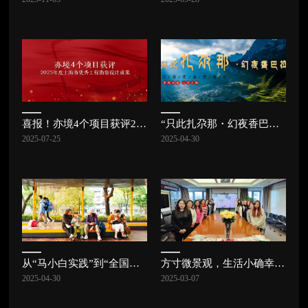
喜报！亦境4个项目获评2025年度上海市优秀工程勘察设计成果
“只此扎尕那・幻夜香巴拉”沉浸式演艺街区项目成功签约，扎尕那康养文旅小镇再绽新花！
2025-07-25
2025-04-30
从“马小白实践”到“全国经验” | 喜报
方寸微景观，生活小确幸 | 妇女节特辑
2025-04-30
2025-03-07