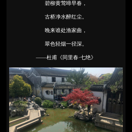
碧柳黄莺啼早春，
古桥净水醉红尘。
晚来谁处渔家曲，
翠色轻烟一径深。
——杜甫《同里春·七绝》