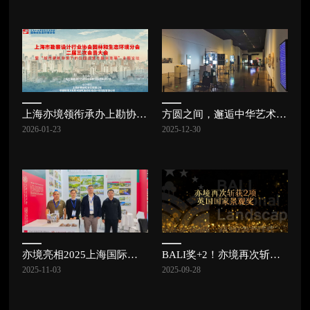
上海亦境领衔承办上勘协园林和生态环境分会二届三次会员大会，共探公园发展新路径 | 亦讯
方圆之间，邂逅中华艺术宫的东方美学 | 亦讯
2026-01-23
2025-12-30
亦境亮相2025上海国际城市与建筑博览会 | 亦讯
BALI奖+2！亦境再次斩获2项英国国家景观奖
2025-11-03
2025-09-28